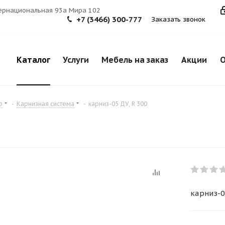
тернациональная 93а Мира 102
+7 (3466) 300-777
Заказать звонок
Каталог
Услуги
Мебель на заказ
Акции
О
р
-
Карнизная система
-
карниз-05 ДУ, R 300
карниз-0