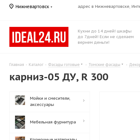
Нижневартовск
адрес в Нижневартовске, Ин
Кухни до 14 дней! шкафы
до 7дней! Если не сделаем
вернем деньги!
Главная
-
Каталог
-
Фасады готовые
-
Томские фасады
-
Деко
карниз-05 ДУ, R 300
Мойки и смесители,
аксессуары
Мебельная фурнитура
Кромочные материалы