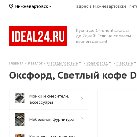
Нижневартовск
адрес в Нижневартовске, Ин
Кухни до 14 дней! шкафы
до 7дней! Если не сделаем
вернем деньги!
Главная
-
Каталог
-
Фасады готовые
-
Урал фасад
-
Матовые
Оксфорд, Светлый кофе D
Мойки и смесители,
аксессуары
Мебельная фурнитура
Кромочные материалы