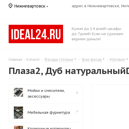
Нижневартовск
адрес в Нижневартовске, Ин
Кухни до 14 дней! шкафы
до 7дней! Если не сделаем
вернем деньги!
Главная
-
Каталог
-
Фасады готовые
-
Урал фасад
-
Матовые
Плаза2, Дуб натуральный
Мойки и смесители,
аксессуары
Мебельная фурнитура
Кромочные материалы