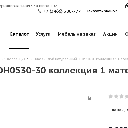
тернациональная 93а Мира 102
+7 (3466) 300-777
Заказать звонок
Каталог
Услуги
Мебель на заказ
Акции
О
-
1 Коллекция
-
Плаза2, Дуб натуральныйDH0530-30 коллекция 1 мато
DH0530-30 коллекция 1 мат
Плаза2, 