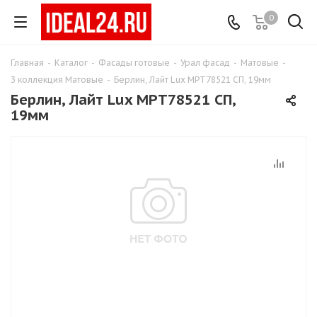
0
Главная
-
Каталог
-
Фасады готовые
-
Урал фасад
-
Матовые
-
3 коллекция Матовые
-
Берлин, Лайт Lux МРТ78521 СП, 19мм
Берлин, Лайт Lux МРТ78521 СП,
19мм