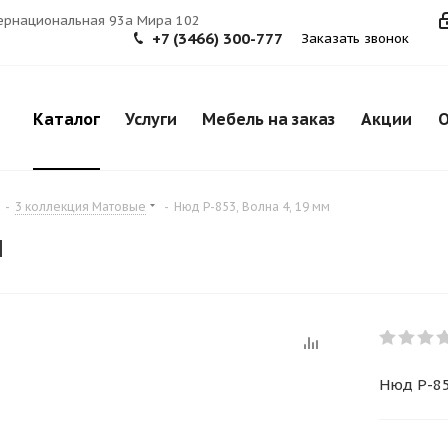
тернациональная 93а Мира 102
+7 (3466) 300-777
Заказать звонок
Каталог
Услуги
Мебель на заказ
Акции
О
-
3 коллекция Матовые
-
Нюд Р-853, Волна 4, 19 мм
м
Нюд Р-85