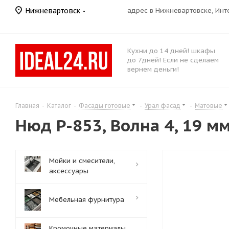
Нижневартовск
адрес в Нижневартовске, Ин
Кухни до 14 дней! шкафы
до 7дней! Если не сделаем
вернем деньги!
Главная
-
Каталог
-
Фасады готовые
-
Урал фасад
-
Матовые
Нюд Р-853, Волна 4, 19 м
Мойки и смесители,
аксессуары
Мебельная фурнитура
Кромочные материалы