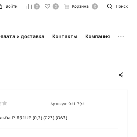
Войти
Корзина
Поиск
0
0
0
плата и доставка
Контакты
Компания
Артикул:
041 794
ьба Р-891UP (0,2) (С23) (О63)