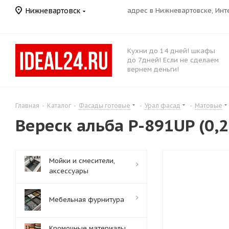
Нижневартовск
адрес в Нижневартовске, Ин
Кухни до 14 дней! шкафы
до 7дней! Если не сделаем
вернем деньги!
Главная
-
Каталог
-
Фасады готовые
-
Урал фасад
-
Матовые
Вереск альба Р-891UP (0,2
Мойки и смесители,
аксессуары
Мебельная фурнитура
Кромочные материалы