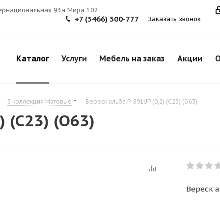
тернациональная 93а Мира 102
+7 (3466) 300-777
Заказать звонок
Каталог
Услуги
Мебель на заказ
Акции
О
-
3 коллекция Матовые
-
Вереск альба Р-891UP (0,2) (С23) (О63)
) (С23) (О63)
Вереск ал