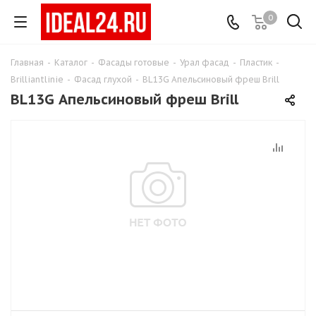
0
Главная
-
Каталог
-
Фасады готовые
-
Урал фасад
-
Пластик
-
Brilliantlinie
-
Фасад глухой
-
BL13G Апельсиновый фреш Brill
BL13G Апельсиновый фреш Brill