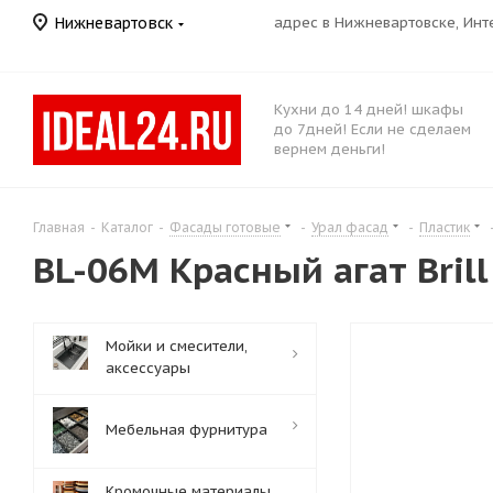
Нижневартовск
адрес в Нижневартовске, Ин
Кухни до 14 дней! шкафы
до 7дней! Если не сделаем
вернем деньги!
Главная
-
Каталог
-
Фасады готовые
-
Урал фасад
-
Пластик
BL-06M Красный агат Brill
Мойки и смесители,
аксессуары
Мебельная фурнитура
Кромочные материалы