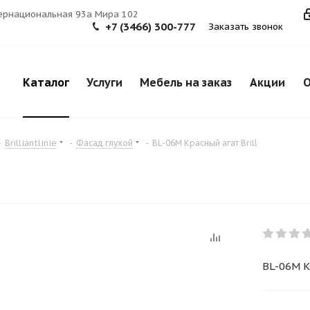
тернациональная 93а Мира 102
+7 (3466) 300-777
Заказать звонок
Каталог
Услуги
Мебель на заказ
Акции
О
-
Brilliantlinie
-
Фасад глухой
-
BL-06M Красный агат Brill
BL-06M К