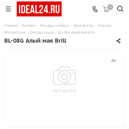
0
Главная
-
Каталог
-
Фасады готовые
-
Урал фасад
-
Пластик
-
Brilliantlinie
-
Фасад глухой
-
BL-08G Алый мак Brill
BL-08G Алый мак Brill