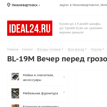
Нижневартовск
адрес в Нижневартовске, Ин
Кухни до 14 дней! шкафы
до 7дней! Если не сделаем
вернем деньги!
Главная
-
Каталог
-
Фасады готовые
-
Урал фасад
-
Пластик
BL-19M Вечер перед грозой
Мойки и смесители,
аксессуары
Мебельная фурнитура
Кромочные материалы