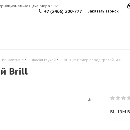
тернациональная 93а Мира 102
+7 (3466) 300-777
Заказать звонок
-
Brilliantlinie
-
Фасад глухой
-
BL-19M Вечер перед грозой Brill
 Brill
BL-19M В