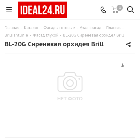
0
Главная
-
Каталог
-
Фасады готовые
-
Урал фасад
-
Пластик
-
Brilliantlinie
-
Фасад глухой
-
BL-20G Сиреневая орхидея Brill
BL-20G Сиреневая орхидея Brill