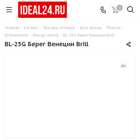
0
Главная
-
Каталог
-
Фасады готовые
-
Урал фасад
-
Пластик
-
Brilliantlinie
-
Фасад глухой
-
BL-25G Берег Венеции Brill
BL-25G Берег Венеции Brill