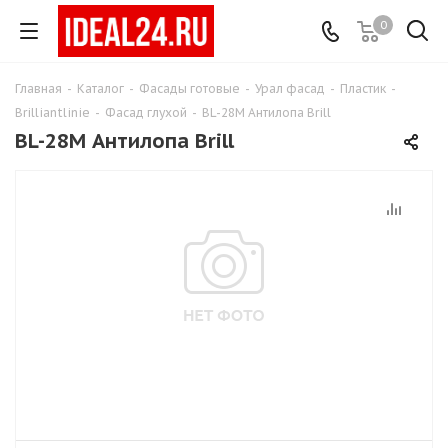
0
Главная
-
Каталог
-
Фасады готовые
-
Урал фасад
-
Пластик
-
Brilliantlinie
-
Фасад глухой
-
BL-28M Антилопа Brill
BL-28M Антилопа Brill