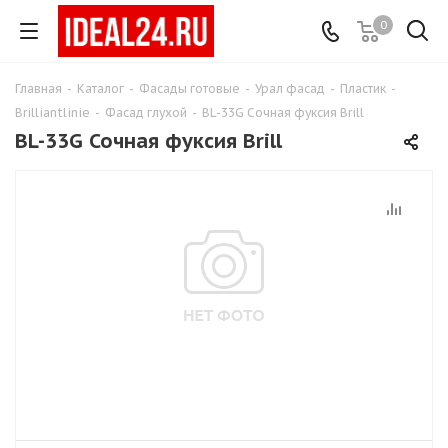
0
Главная
-
Каталог
-
Фасады готовые
-
Урал фасад
-
Пластик
-
Brilliantlinie
-
Фасад глухой
-
BL-33G Сочная фуксия Brill
BL-33G Сочная фуксия Brill