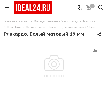
0
Главная
-
Каталог
-
Фасады готовые
-
Урал фасад
-
Пластик
-
Brilliantlinie
-
Фасад глухой
-
Риккардо, Белый матовый 19 мм
Риккардо, Белый матовый 19 мм