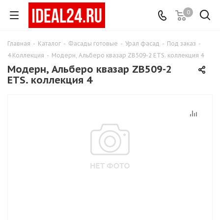
0
Главная
-
Каталог
-
Фасады готовые
-
Урал фасад
-
Под заказ
-
4 Коллекция
-
Модерн, Альберо квазар ZB509-2 ETS. коллекция 4
Модерн, Альберо квазар ZB509-2
ETS. коллекция 4