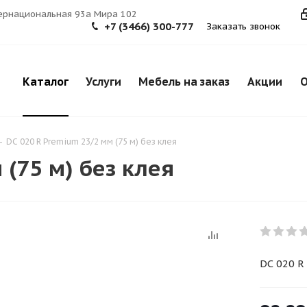
тернациональная 93а Мира 102
+7 (3466) 300-777
Заказать звонок
Каталог
Услуги
Мебель на заказ
Акции
О
-
DC 020 R Premium 23/2 мм (75 м) без клея
 (75 м) без клея
DC 020 R