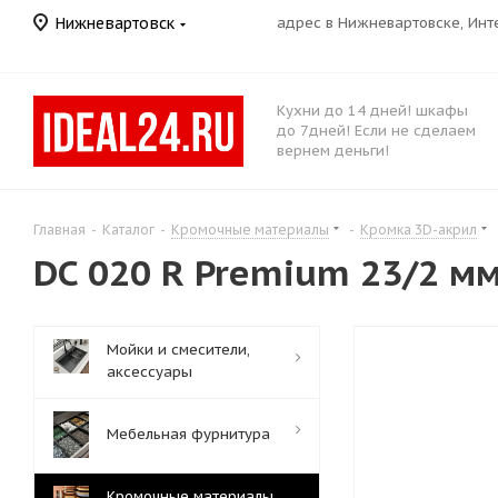
Нижневартовск
адрес в Нижневартовске, Ин
Кухни до 14 дней! шкафы
до 7дней! Если не сделаем
вернем деньги!
Главная
-
Каталог
-
Кромочные материалы
-
Кромка 3D-акрил
DC 020 R Premium 23/2 мм
Мойки и смесители,
аксессуары
Мебельная фурнитура
Кромочные материалы