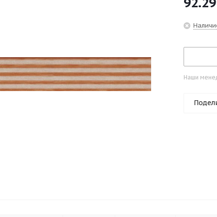
92.29
Наличи
Наши менед
Подел