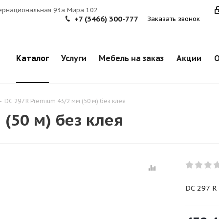
тернациональная 93а Мира 102
+7 (3466) 300-777
Заказать звонок
Каталог
Услуги
Мебель на заказ
Акции
О
-
DC 297 R Premium 43/2 мм (50 м) без клея
 (50 м) без клея
DC 297 R