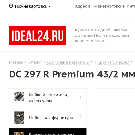
Нижневартовск
адрес в Нижневартовске, Ин
Кухни до 14 дней! шкафы
до 7дней! Если не сделаем
вернем деньги!
Главная
-
Каталог
-
Кромочные материалы
-
Кромка 3D-акрил
DC 297 R Premium 43/2 мм
Мойки и смесители,
аксессуары
Мебельная фурнитура
Кромочные материалы