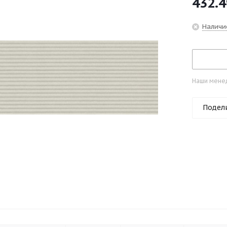
432.4
Наличи
Наши менед
Подел