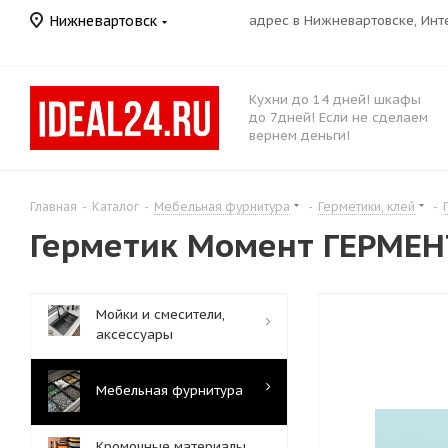
Нижневартовск
адрес в Нижневартовске, Ин
Кухни до 14 дней! шкафы
до 7дней! Если не сделаем
вернем деньги!
Главная
-
Каталог
-
Мебельная фурнитура
-
Герметики, клей
-
Герметик Момент ГЕРМЕН
Мойки и смесители,
аксессуары
Мебельная фурнитура
Кромочные материалы