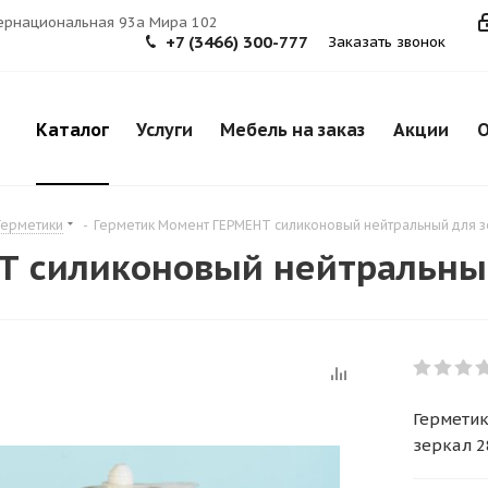
тернациональная 93а Мира 102
+7 (3466) 300-777
Заказать звонок
Каталог
Услуги
Мебель на заказ
Акции
О
Герметики
-
Герметик Момент ГЕРМЕНТ силиконовый нейтральный для з
Т силиконовый нейтральны
Гермети
зеркал 