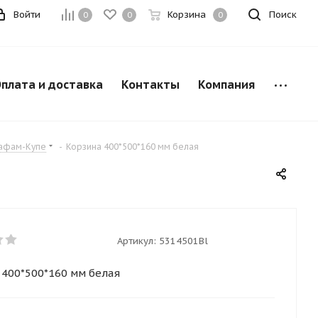
Войти
Корзина
Поиск
0
0
0
плата и доставка
Контакты
Компания
кафам-Купе
-
Корзина 400*500*160 мм белая
Артикул:
5314501Bl
400*500*160 мм белая