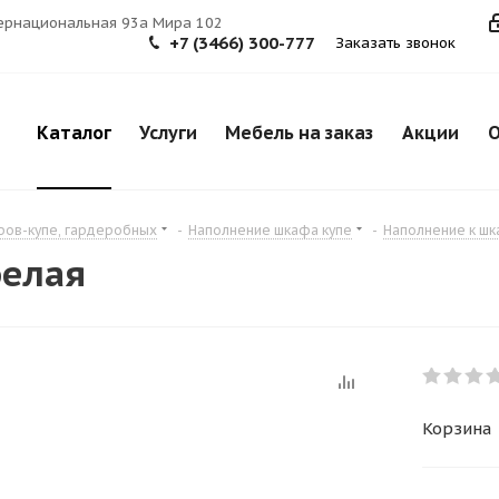
тернациональная 93а Мира 102
+7 (3466) 300-777
Заказать звонок
Каталог
Услуги
Мебель на заказ
Акции
О
фов-купе, гардеробных
-
Наполнение шкафа купе
-
Наполнение к ш
белая
Корзина 