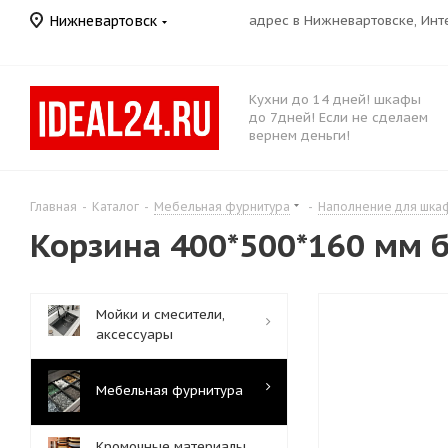
Нижневартовск
адрес в Нижневартовске, Ин
Кухни до 14 дней! шкафы
до 7дней! Если не сделаем
вернем деньги!
Главная
-
Каталог
-
Мебельная фурнитура
-
Наполнение для шка
Корзина 400*500*160 мм 
Мойки и смесители,
аксессуары
Мебельная фурнитура
Кромочные материалы