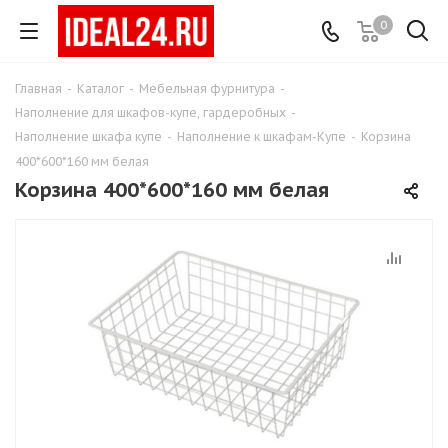
0
Главная
-
Каталог
-
Мебельная фурнитура
-
Наполнение для шкафов-купе, гардеробных
-
Наполнение шкафа купе
-
Наполнение к шкафам-Купе
-
Корзина
400*600*160 мм белая
Корзина 400*600*160 мм белая