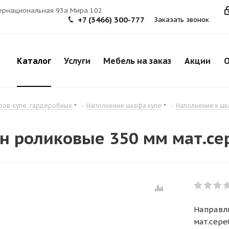
тернациональная 93а Мира 102
+7 (3466) 300-777
Заказать звонок
Каталог
Услуги
Мебель на заказ
Акции
О
фов-купе, гардеробных
-
Наполнение шкафа купе
-
Наполнение к ш
 роликовые 350 мм мат.сер
Направл
мат.сере