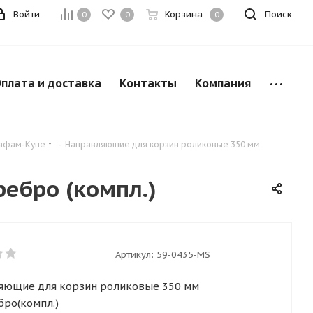
Войти
Корзина
Поиск
0
0
0
плата и доставка
Контакты
Компания
кафам-Купе
-
Направляющие для корзин роликовые 350 мм
ебро (компл.)
Артикул:
59-0435-MS
яющие для корзин роликовые 350 мм
бро(компл.)