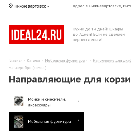
Нижневартовск
адрес в Нижневартовске, Ин
Кухни до 14 дней! шкафы
до 7дней! Если не сделаем
вернем деньги!
Главная
-
Каталог
-
Мебельная фурнитура
-
Наполнение для шка
мат.серебро (компл.)
Направляющие для корзин
Мойки и смесители,
аксессуары
Мебельная фурнитура