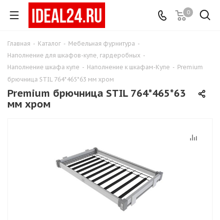
0
Главная
-
Каталог
-
Мебельная фурнитура
-
Наполнение для шкафов-купе, гардеробных
-
Наполнение шкафа купе
-
Наполнение к шкафам-Купе
-
Premium
брючница STIL 764*465*63 мм хром
Premium брючница STIL 764*465*63
мм хром