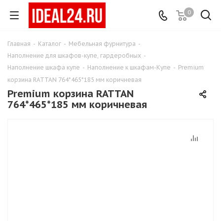
0
Главная
-
Каталог
-
Мебельная фурнитура
-
Наполнение для шкафов-купе, гардеробных
-
Наполнение шкафа купе
-
Наполнение к шкафам-Купе
-
Premium
корзина RATTAN 764*465*185 мм коричневая
Premium корзина RATTAN
764*465*185 мм коричневая