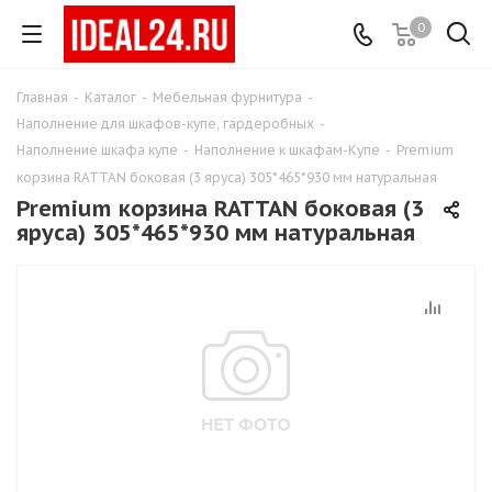
0
Главная
-
Каталог
-
Мебельная фурнитура
-
Наполнение для шкафов-купе, гардеробных
-
Наполнение шкафа купе
-
Наполнение к шкафам-Купе
-
Premium
корзина RATTAN боковая (3 яруса) 305*465*930 мм натуральная
Premium корзина RATTAN боковая (3
яруса) 305*465*930 мм натуральная