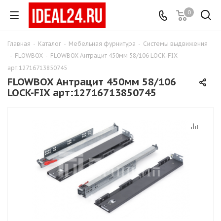
0
Главная
-
Каталог
-
Мебельная фурнитура
-
Системы выдвижения
-
FLOWBOX
-
FLOWBOX Антрацит 450мм 58/106 LOCK-FIX
арт:12716713850745
FLOWBOX Антрацит 450мм 58/106
LOCK-FIX арт:12716713850745