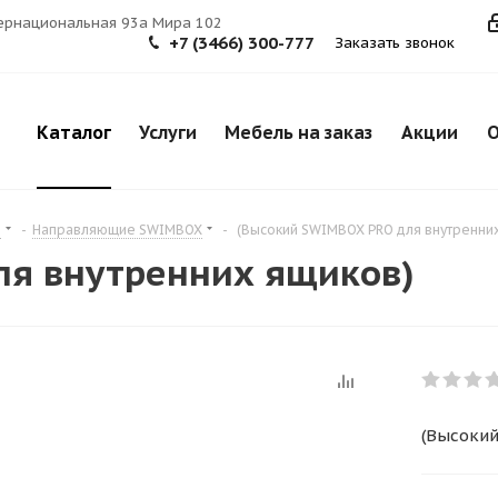
тернациональная 93а Мира 102
+7 (3466) 300-777
Заказать звонок
Каталог
Услуги
Мебель на заказ
Акции
О
я
-
Направляющие SWIMBOX
-
(Высокий SWIMBOX PRO для внутренни
ля внутренних ящиков)
(Высокий