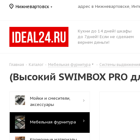
Нижневартовск
адрес в Нижневартовске, Ин
Кухни до 14 дней! шкафы
до 7дней! Если не сделаем
вернем деньги!
Главная
-
Каталог
-
Мебельная фурнитура
-
Системы выдвижени
(Высокий SWIMBOX PRO д
Мойки и смесители,
аксессуары
Мебельная фурнитура
Кромочные материалы