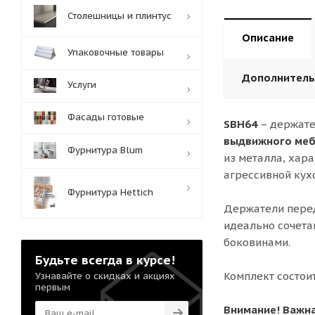
Столешницы и плинтус
Описание
Упаковочные товары
Дополнител
Услуги
Фасады готовые
SBH64
– держате
выдвижного меб
Фурнитура Blum
из металла, хар
агрессивной кух
Фурнитура Hettich
Держатели перед
идеально сочет
боковинами.
Будьте всегда в курсе!
Комплект состои
Узнавайте о скидках и акциях
первым
Внимание! Важн