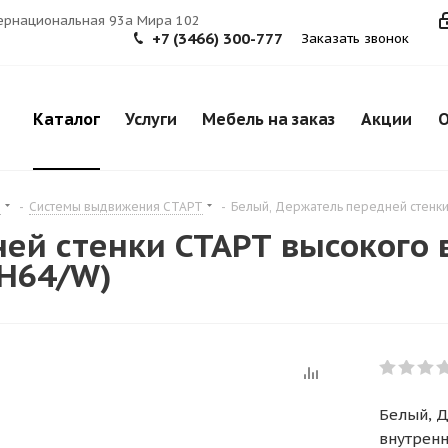
тернациональная 93а Мира 102
+7 (3466) 300-777
Заказать звонок
Каталог
Услуги
Мебель на заказ
Акции
О
я
-
Системы выдвижения СТАРТ
-
Белый, Держатель передней стенки
ей стенки СТАРТ высокого 
H64/W)
Белый, 
внутренн