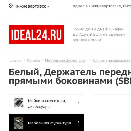
Нижневартовск
адрес в Нижневартовске, Ин
Кухни до 14 дней! шкафы
до 7дней! Если не сделаем
вернем деньги!
Главная
-
Каталог
-
Мебельная фурнитура
-
Системы выдвижени
Белый, Держатель передн
прямыми боковинами (SB
Мойки и смесители,
аксессуары
Мебельная фурнитура