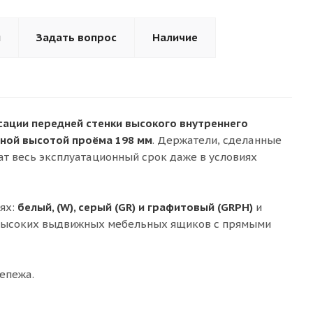
ы
Задать вопрос
Наличие
сации передней стенки высокого внутреннего
ной высотой проёма 198 мм
. Держатели, сделанные
ат весь эксплуатационный срок даже в условиях
ях:
белый, (W), серый (GR) и графитовый (GRPH)
и
 высоких выдвижных мебельных ящиков с прямыми
репежа.