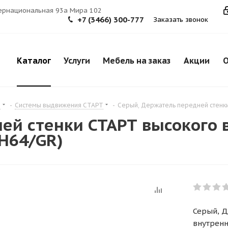
тернациональная 93а Мира 102
+7 (3466) 300-777
Заказать звонок
Каталог
Услуги
Мебель на заказ
Акции
О
я
-
Системы выдвижения СТАРТ
-
Серый, Держатель передней стенки
ей стенки СТАРТ высокого 
H64/GR)
Серый, Д
внутренн