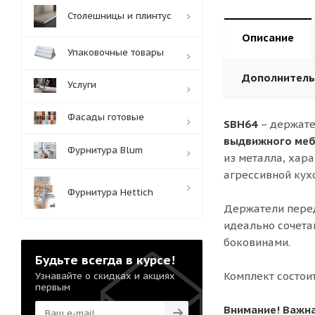
Столешницы и плинтус
Описание
Упаковочные товары
Дополнител
Услуги
Фасады готовые
SBH64
– держате
выдвижного меб
Фурнитура Blum
из металла, хар
агрессивной кух
Фурнитура Hettich
Держатели перед
идеально сочет
боковинами.
Будьте всегда в курсе!
Комплект состои
Узнавайте о скидках и акциях
первым
Внимание! Важн