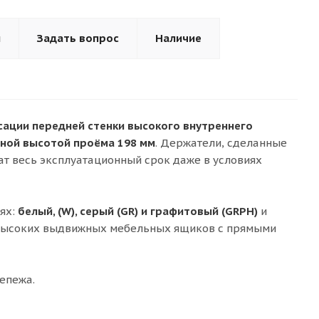
ы
Задать вопрос
Наличие
сации передней стенки высокого внутреннего
ной высотой проёма 198 мм
. Держатели, сделанные
ат весь эксплуатационный срок даже в условиях
ях:
белый, (W), серый (GR) и графитовый (GRPH)
и
 высоких выдвижных мебельных ящиков с прямыми
репежа.