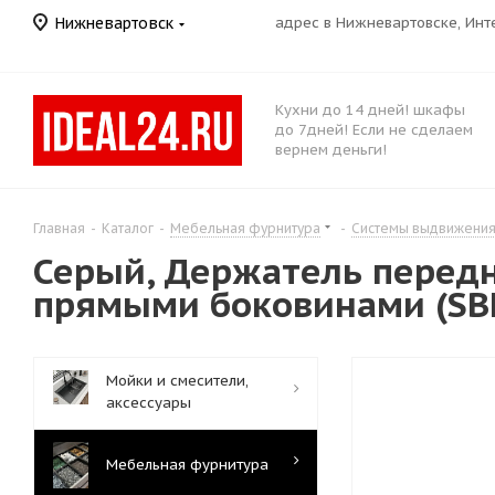
Нижневартовск
адрес в Нижневартовске, Ин
Кухни до 14 дней! шкафы
до 7дней! Если не сделаем
вернем деньги!
Главная
-
Каталог
-
Мебельная фурнитура
-
Системы выдвижени
Серый, Держатель передн
прямыми боковинами (SB
Мойки и смесители,
аксессуары
Мебельная фурнитура