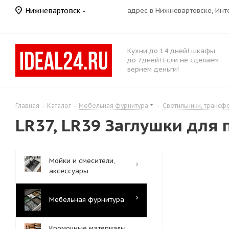
Нижневартовск
адрес в Нижневартовске, Ин
Кухни до 14 дней! шкафы
до 7дней! Если не сделаем
вернем деньги!
Главная
-
Каталог
-
Мебельная фурнитура
-
Светильники, транс
LR37, LR39 Заглушки для
Мойки и смесители,
аксессуары
Мебельная фурнитура
Кромочные материалы