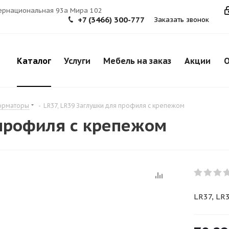
тернациональная 93а Мира 102
+7 (3466) 300-777
Заказать звонок
Каталог
Услуги
Мебель на заказ
Акции
О
форматоры
-
LR37, LR39 Заглушки для профиля с крепежом
 профиля с крепежом
LR37, LR