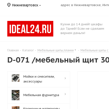
Нижневартовск
адрес в Нижневартовске, Ин
Кухни до 14 дней! шкафы
до 7дней! Если не сделаем
вернем деньги!
Главная
-
Каталог
-
Мебельные щиты,планки
-
Мебельные щиты с
D-071 /мебельный щит 30
Мойки и смесители,
аксессуары
Мебельная фурнитура
Кромочные материалы