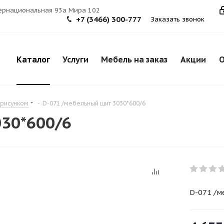
тернациональная 93а Мира 102
+7 (3466) 300-777
Заказать звонок
Каталог
Услуги
Мебель на заказ
Акции
О
 рисунком
-
D-071 /мебельный щит 3030*600/6
30*600/6
D-071 /м