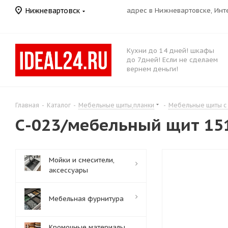
Нижневартовск
адрес в Нижневартовске, Ин
Кухни до 14 дней! шкафы
до 7дней! Если не сделаем
вернем деньги!
Главная
-
Каталог
-
Мебельные щиты,планки
-
Мебельные щиты с
С-023/мебельный щит 15
Мойки и смесители,
аксессуары
Мебельная фурнитура
Кромочные материалы