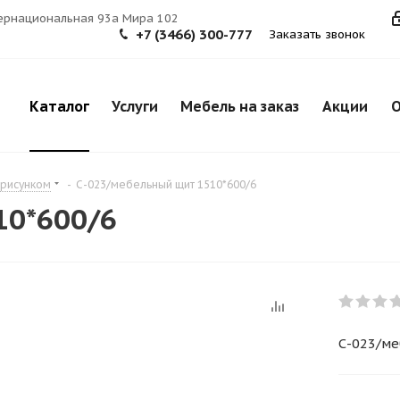
тернациональная 93а Мира 102
+7 (3466) 300-777
Заказать звонок
Каталог
Услуги
Мебель на заказ
Акции
О
 рисунком
-
С-023/мебельный щит 1510*600/6
10*600/6
С-023/ме