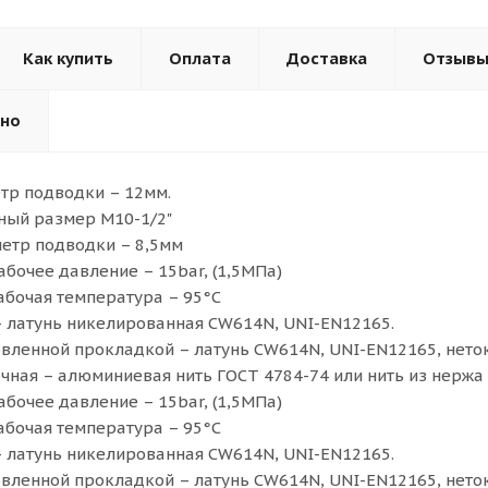
Как купить
Оплата
Доставка
Отзыв
ьно
тр подводки – 12мм.
ный размер M10-1/2"
етр подводки – 8,5мм
бочее давление – 15bar, (1,5МПа)
бочая температура – 95°С
– латунь никелированная CW614N, UNI-EN12165.
овленной прокладкой – латунь CW614N, UNI-EN12165, неток
чная – алюминиевая нить ГОСТ 4784-74 или нить из нержа
бочее давление – 15bar, (1,5МПа)
бочая температура – 95°С
– латунь никелированная CW614N, UNI-EN12165.
овленной прокладкой – латунь CW614N, UNI-EN12165, неток