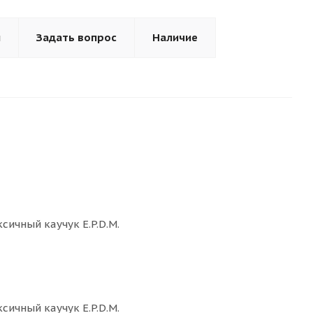
ы
Задать вопрос
Наличие
сичный каучук E.P.D.M.
сичный каучук E.P.D.M.