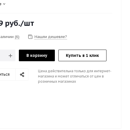
е
9
руб.
/шт
 наличии
(6)
Нашли дешевле?
В корзину
Купить в 1 клик
Цена действительна только для интернет-
иться
магазина и может отличаться от цен в
розничных магазинах