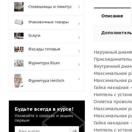
Столешницы и плинтус
Описание
Упаковочные товары
Дополнител
Услуги
Фасады готовые
Наружный диаме
Присоединитель
Фурнитура Blum
Внутренний диам
Максимальное ра
Максимальная ра
Фурнитура Hettich
Гайка накидная 
Ниппель с устан
Оплетка проволо
Будьте всегда в курсе!
Максимальное ра
Максимальная ра
Узнавайте о скидках и акциях
первым
Гайка накидная 
Ниппель с устан