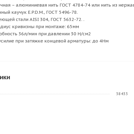
чная – алюминиевая нить ГОСТ 4784-74 или нить из нержав
ный каучук E.P.D.M., ГОСТ 5496-78.
ющей стали AISI 304, ГОСТ 5632-72. .
диус кривизны при монтаже: 65мм
обность 36л/мин при давлении 30 Н/см2
силие при затяжке концевой арматуры: до 4Нм
ики
38433