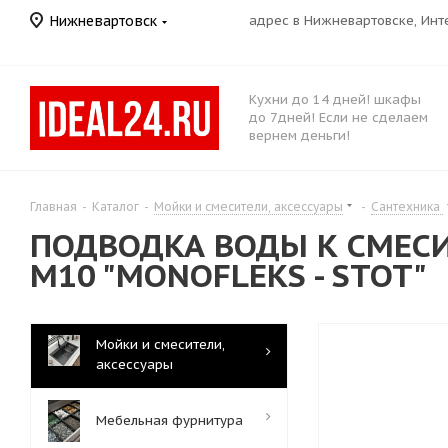
Нижневартовск
адрес в Нижневартовске, Ин
Кухни до 14 дней! шкафы
до 7дней! Если не сделаем
вернем деньги!
Главная
-
Каталог
-
Мойки и смесители, аксессуары
-
Сантехника
ПОДВОДКА ВОДЫ К СМЕСИТ
M10 "MONOFLEKS - STOT"
Мойки и смесители,
аксессуары
Мебельная фурнитура