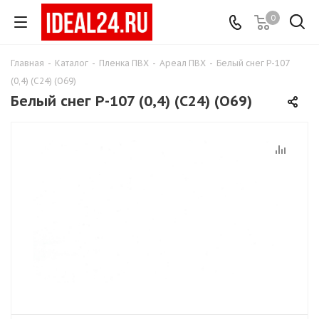
0
Главная
-
Каталог
-
Пленка ПВХ
-
Ареал ПВХ
-
Белый снег Р-107
(0,4) (С24) (О69)
Белый снег Р-107 (0,4) (С24) (О69)