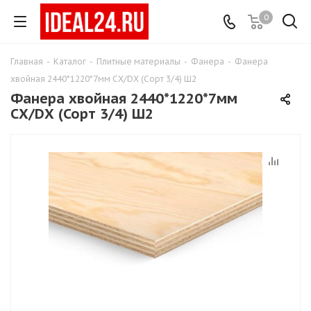
0
Главная
-
Каталог
-
Плитные материалы
-
Фанера
-
Фанера
хвойная 2440*1220*7мм СХ/DХ (Сорт 3/4) Ш2
Фанера хвойная 2440*1220*7мм
СХ/DХ (Сорт 3/4) Ш2