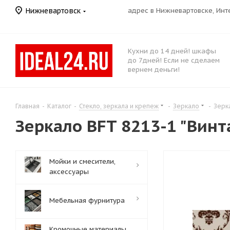
Нижневартовск
адрес в Нижневартовске, Ин
Кухни до 14 дней! шкафы
до 7дней! Если не сделаем
вернем деньги!
Главная
-
Каталог
-
Стекло, зеркала и крепеж
-
Зеркало
-
Зерк
Зеркало BFT 8213-1 "Вин
Мойки и смесители,
аксессуары
Мебельная фурнитура
Кромочные материалы