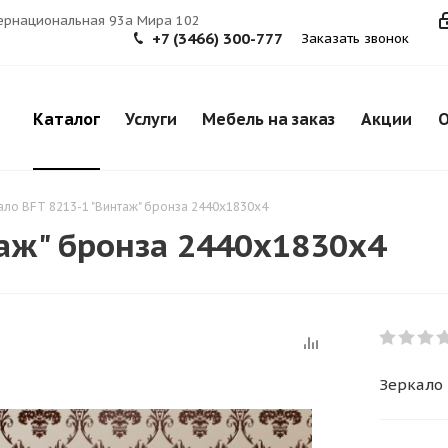
тернациональная 93а Мира 102
+7 (3466) 300-777
Заказать звонок
Каталог
Услуги
Мебель на заказ
Акции
О
ало BFT 8213-1 "Винтаж" бронза 2440х1830х4
таж" бронза 2440х1830х4
Зеркало 