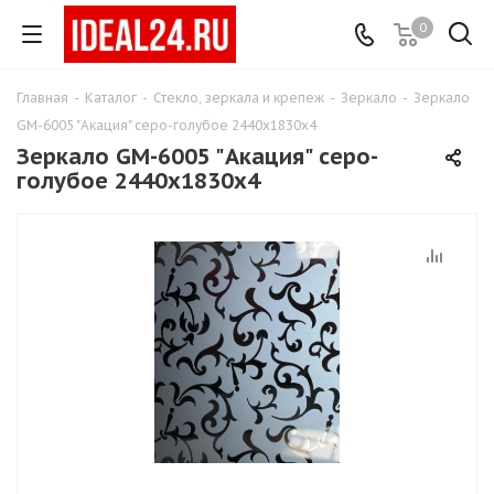
0
Главная
-
Каталог
-
Стекло, зеркала и крепеж
-
Зеркало
-
Зеркало
GМ-6005 "Акация" серо-голубое 2440х1830х4
Зеркало GМ-6005 "Акация" серо-
голубое 2440х1830х4