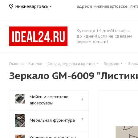
Нижневартовск
адрес в Нижневартовске, Ин
Кухни до 14 дней! шкафы
до 7дней! Если не сделаем
вернем деньги!
Главная
-
Каталог
-
Стекло, зеркала и крепеж
-
Зеркало
-
Зерк
Зеркало GМ-6009 "Листик
Мойки и смесители,
аксессуары
Мебельная фурнитура
Кромочные материалы