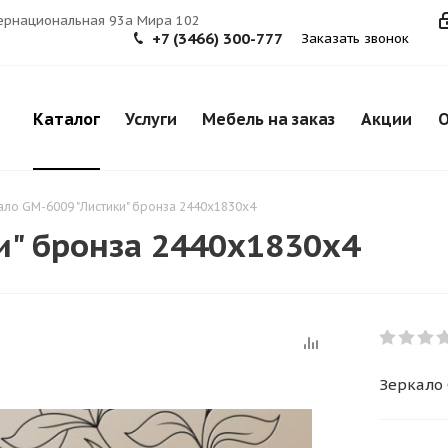
тернациональная 93а Мира 102
+7 (3466) 300-777
Заказать звонок
Каталог
Услуги
Мебель на заказ
Акции
О
ало GМ-6009 "Листики" бронза 2440х1830х4
и" бронза 2440х1830х4
Зеркало 