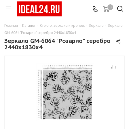
0
Главная
-
Каталог
-
Стекло, зеркала и крепеж
-
Зеркало
-
Зеркало
GM-6064 "Розарио" серебро 2440х1830х4
Зеркало GM-6064 "Розарио" серебро
2440х1830х4