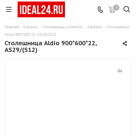
0
Главная
-
Каталог
-
Столешницы и плинтус
-
Альбико
-
Столешница
Aldio 900*600*22, AS29/(S12)
Столешница Aldio 900*600*22,
AS29/(S12)