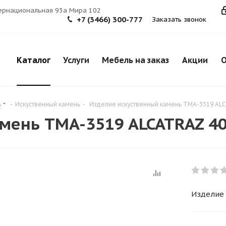
тернациональная 93а Мира 102
+7 (3466) 300-777
Заказать звонок
Каталог
Услуги
Мебель на заказ
Акции
О
ь
-
Искуственный камень
-
Изделие искуственный камень TMA-3519 AL
мень TMA-3519 ALCATRAZ 4
Изделие