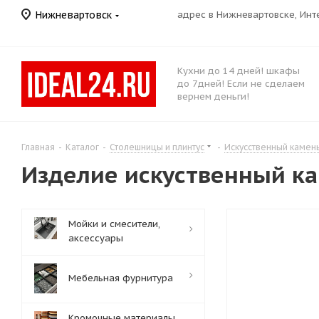
Нижневартовск
адрес в Нижневартовске, Ин
Кухни до 14 дней! шкафы
до 7дней! Если не сделаем
вернем деньги!
Главная
-
Каталог
-
Столешницы и плинтус
-
Искусственный камен
Изделие искуственный ка
Мойки и смесители,
аксессуары
Мебельная фурнитура
Кромочные материалы