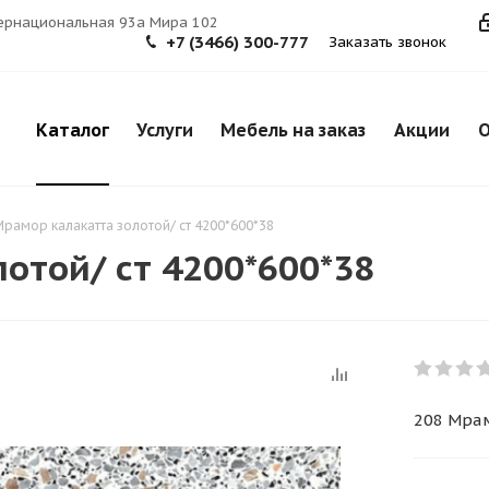
тернациональная 93а Мира 102
+7 (3466) 300-777
Заказать звонок
Каталог
Услуги
Мебель на заказ
Акции
О
Мрамор калакатта золотой/ ст 4200*600*38
отой/ ст 4200*600*38
208 Мрам