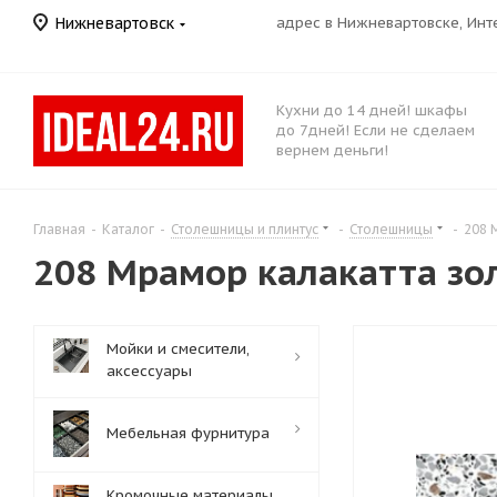
Нижневартовск
адрес в Нижневартовске, Ин
Кухни до 14 дней! шкафы
до 7дней! Если не сделаем
вернем деньги!
Главная
-
Каталог
-
Столешницы и плинтус
-
Столешницы
-
208 
208 Мрамор калакатта зол
Мойки и смесители,
аксессуары
Мебельная фурнитура
Кромочные материалы