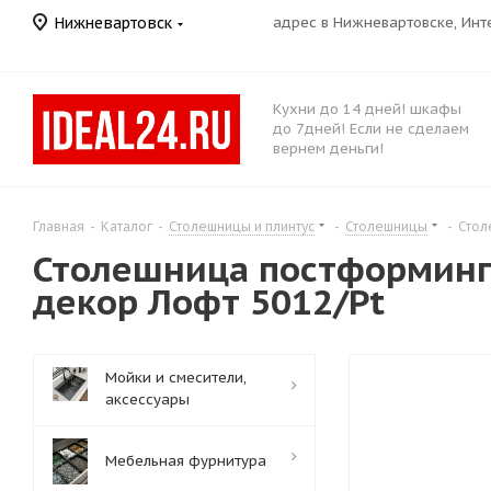
Нижневартовск
адрес в Нижневартовске, Ин
Кухни до 14 дней! шкафы
до 7дней! Если не сделаем
вернем деньги!
Главная
-
Каталог
-
Столешницы и плинтус
-
Столешницы
-
Стол
Столешница постформинг 
декор Лофт 5012/Pt
Мойки и смесители,
аксессуары
Мебельная фурнитура