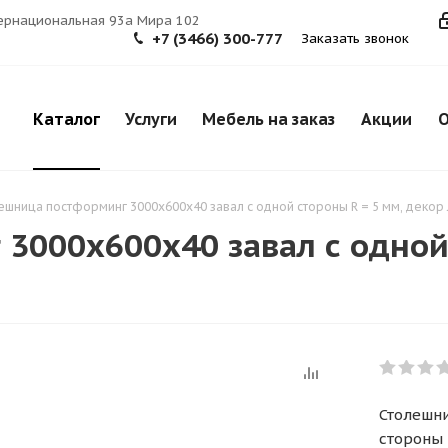
тернациональная 93а Мира 102
+7 (3466) 300-777
Заказать звонок
Каталог
Услуги
Мебель на заказ
Акции
О
ешница постформинг 3000х600х40 завал с одной стороны R = 5 мм, декор
3000х600х40 завал с одной 
Столешни
стороны 