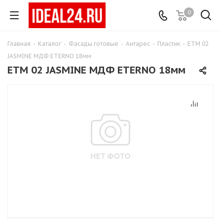
0
Главная
-
Каталог
-
Фасады готовые
-
Антарес
-
Пластик
-
ETM 02
JASMINE МДФ ETERNO 18мм
ETM 02 JASMINE МДФ ETERNO 18мм