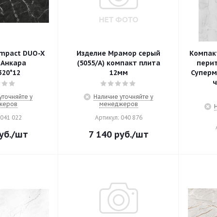
mpact DUO-X
Изделие Мрамор серый
Компак
Анкара
(5055/А) компакт плита
перит
320*12
12мм
Суперм
ч
уточняйте у
Наличие уточняйте у
жеров
менеджеров
 041 022
Артикул: 040 876
уб.
/шт
7 140
руб.
/шт