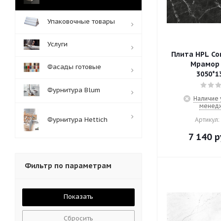
Упаковочные товары
Услуги
Плита HPL Co
Мрамор 
Фасады готовые
3050*1
Фурнитура Blum
Наличие 
менед
Фурнитура Hettich
Артикул:
7 140
р
Фильтр по параметрам
Сбросить