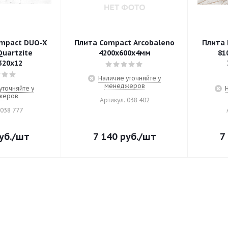
mpact DUO-X
Плита Compact Arcobaleno
Плита 
Quartzite
4200х600х4мм
81
320х12
Наличие уточняйте у
менеджеров
уточняйте у
жеров
Артикул: 038 402
 038 777
уб.
/шт
7 140
руб.
/шт
7