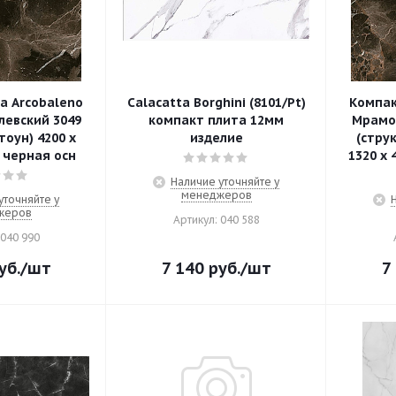
а Arcobaleno
Calacatta Borghini (8101/Pt)
Компак
евский 3049
компакт плита 12мм
Мрамор
тоун) 4200 х
изделие
(стру
. черная осн
1320 х 
Наличие уточняйте у
менеджеров
уточняйте у
жеров
Артикул: 040 588
 040 990
уб.
/шт
7 140
руб.
/шт
7