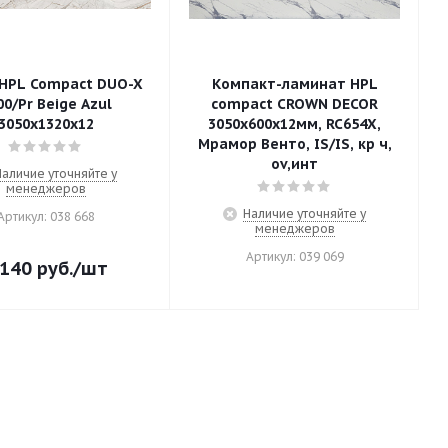
HPL Compact DUO-X
Компакт-ламинат HPL
00/Pr Beige Azul
compact CROWN DECOR
3050х1320х12
3050х600х12мм, RC654X,
Мрамор Венто, IS/IS, кр ч,
ov,инт
Наличие уточняйте у
менеджеров
Наличие уточняйте у
Артикул: 038 668
менеджеров
Артикул: 039 069
 140
руб.
/шт