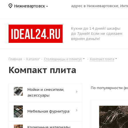
Нижневартовск
адрес в Нижневартовске, Ин
Кухни до 14 дней! шкафы
до 7дней! Если не сделаем
вернем деньги!
Главная
-
Каталог
-
Столешницы и плинтус
-
Компакт плита
Компакт плита
По популярности (
Мойки и смесители,
аксессуары
Мебельная фурнитура
Кромочные материалы