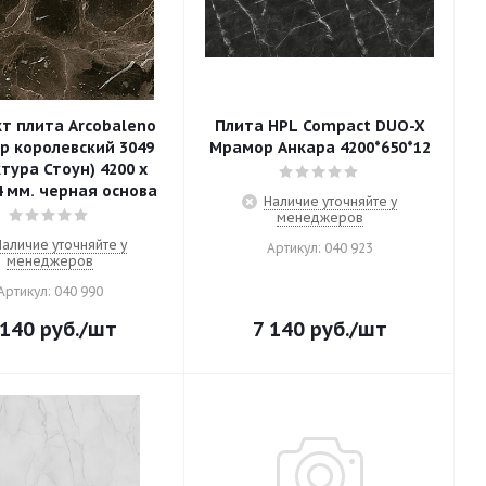
т плита Arcobaleno
Плита HPL Compact DUO-X
 королевский 3049
Мрамор Анкара 4200*650*12
ктура Стоун) 4200 х
4 мм. черная основа
Наличие уточняйте у
менеджеров
Наличие уточняйте у
Артикул: 040 923
менеджеров
Артикул: 040 990
 140
руб.
/шт
7 140
руб.
/шт