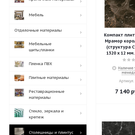
Мебель
Отделочные материалы
Компакт плит
Мрамор корол
Мебельные
(структура С
щиты,планки
1320 х 12 мм
Пленка ПВХ
Наличие 
менед
Плитные материалы
Артикул:
7 140
р
Реставрационные
материалы
Стекло, зеркала и
крепеж
Столешницы и плинтус