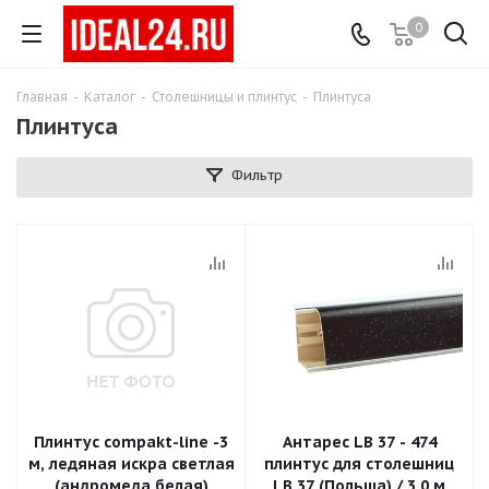
0
Главная
-
Каталог
-
Столешницы и плинтус
-
Плинтуса
Плинтуса
Фильтр
Плинтус compakt-line -3
Антарес LB 37 - 474
м, ледяная искра светлая
плинтус для столешниц
(андромеда белая)
LB 37 (Польша) / 3,0 м