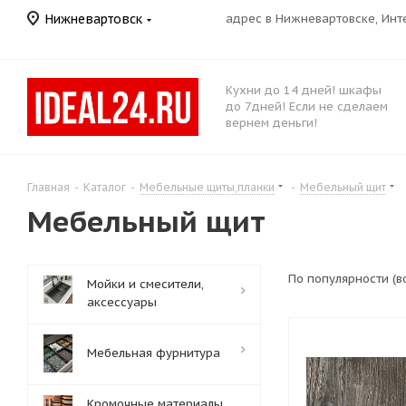
Нижневартовск
адрес в Нижневартовске, Ин
Кухни до 14 дней! шкафы
до 7дней! Если не сделаем
вернем деньги!
Главная
-
Каталог
-
Мебельные щиты,планки
-
Мебельный щит
Мебельный щит
По популярности (
Мойки и смесители,
аксессуары
Мебельная фурнитура
Кромочные материалы