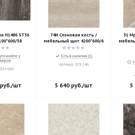
а Н1486 ST36
74И Слоновая кость /
31 М
00*600/38
мебельный щит 4200*600/6
мебель
уточняйте у
Есть в наличии (1)
жеров
Артикул: 029 246
 034 660
руб.
/шт
5 640
руб.
/шт
5