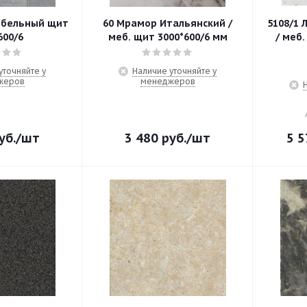
ебельный щит
60 Мрамор Итальянский /
5108/1 
600/6
меб. щит 3000*600/6 мм
/ меб.
уточняйте у
Наличие уточняйте у
жеров
менеджеров
уб.
/шт
3 480
руб.
/шт
5 5