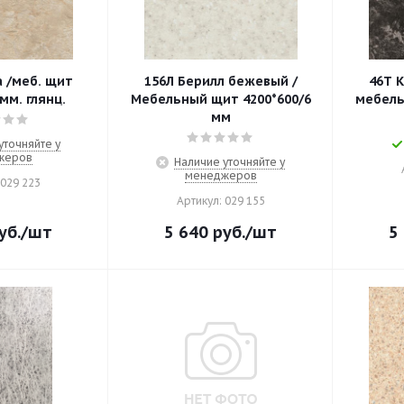
ит
156Л Берилл бежевый /
46Т К
мм. глянц.
Мебельный щит 4200*600/6
мебель
мм
уточняйте у
жеров
Наличие уточняйте у
менеджеров
 029 223
Артикул: 029 155
уб.
/шт
5 640
руб.
/шт
5