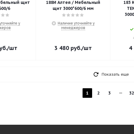
188И Алтея / Мебельный
183 
600/6
щит 3000*600/6 мм
ТЕ
3000
уточняйте у
Наличие уточняйте у
жеров
менеджеров
уб.
/шт
3 480
руб.
/шт
4
Показать еще
1
2
3
32