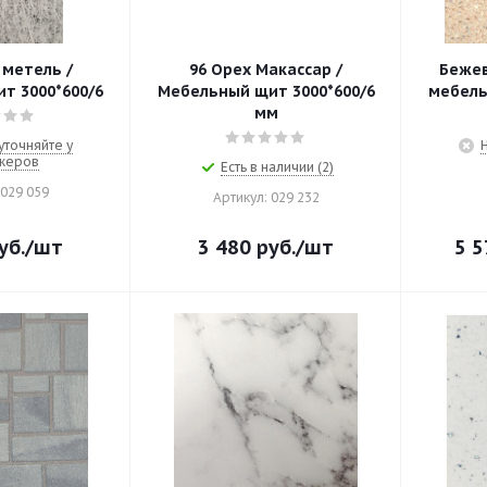
 метель /
96 Орех Макассар /
Бежев
т 3000*600/6
Мебельный щит 3000*600/6
мебель
мм
уточняйте у
жеров
Есть в наличии (2)
 029 059
Артикул: 029 232
уб.
/шт
3 480
руб.
/шт
5 5