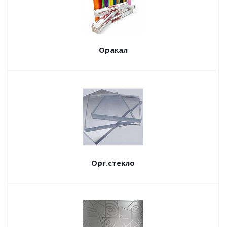
Оракал
Орг.стекло