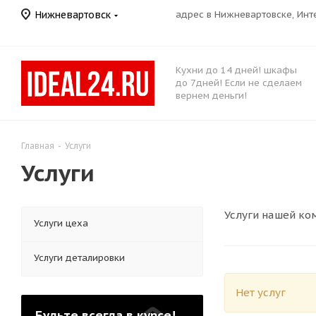
Нижневартовск
адрес в Нижневартовске, Ин
Кухни до 14 дней! шкафы
до 7дней! Если не сделаем
вернем деньги!
Главная
-
Услуги
Услуги
Услуги нашей к
Услуги цеха
Услуги деталировки
Нет услуг
Будьте всегда в курсе!