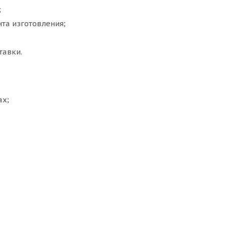
;
нта изготовления;
тавки.
ах;