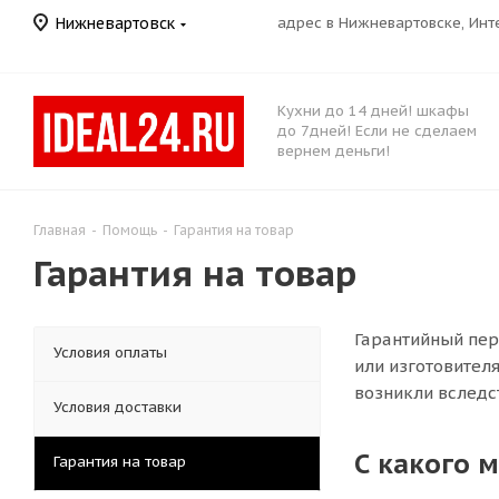
Нижневартовск
адрес в Нижневартовске, Ин
Кухни до 14 дней! шкафы
до 7дней! Если не сделаем
вернем деньги!
Главная
-
Помощь
-
Гарантия на товар
Гарантия на товар
Гарантийный пер
Условия оплаты
или изготовител
возникли вследс
Условия доставки
С какого 
Гарантия на товар