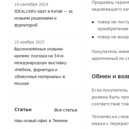
Продавец гаранти
10 сентября 2024
надлежащего кач
IDEAL24.RU едет в Китай — за
новыми решениями и
товар не пост
фурнитурой
приобретение 
товар не вход
22 ноября 2023
Вдохновлённые новыми
Покупатель имее
идеями: поездка на 34-ю
идентичный по ст
международную выставку
«Мебель, фурнитура и
Обмен и воз
обивочные материалы» в
Москве
Если покупатель
должна быть прои
соответствие то
Статьи
Все статьи
Технически слож
Наш новый офис в Тюмени
марки с перерас